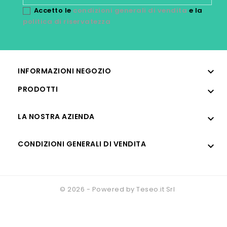
Accetto le
condizioni generali di vendita
e la
politica di riservatezza

INFORMAZIONI NEGOZIO
PRODOTTI

LA NOSTRA AZIENDA

CONDIZIONI GENERALI DI VENDITA

© 2026 - Powered by Teseo.it Srl