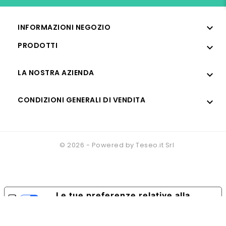

INFORMAZIONI NEGOZIO
PRODOTTI

LA NOSTRA AZIENDA

CONDIZIONI GENERALI DI VENDITA

© 2026 - Powered by Teseo.it Srl
Le tue preferenze relative alla
privacy
Informativa sulla raccolta